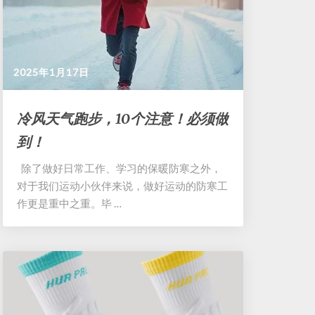
一
定
要
练
起
2025年1月17日
来！
冷
冷风天气跑步，10个注意！必须做
风
到！
天
气
除了做好日常工作、学习的保暖防寒之外，
跑
对于我们运动小伙伴来说，做好运动的防寒工
步，
10
作更是重中之重。毕 …
个
注
意！
必
须
做
到！