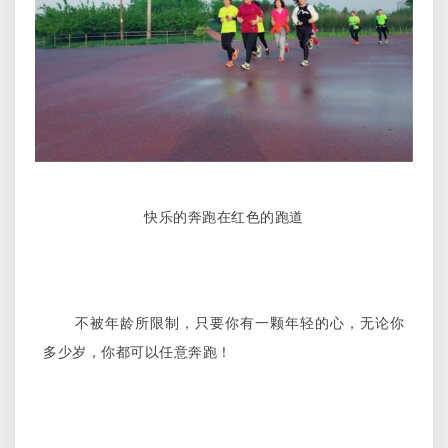
天
10
公
里，
快
到
郑
州
健
跑
快乐的奔跑在红色的跑道
团
看
看！
不被年龄所限制，只要你有一颗年轻的心，无论你
多少岁，你都可以任意奔跑！