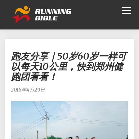
Toggl
Naviga
跑
跑友分享｜50岁60岁一样可
友
分
以每天10公里，快到郑州健
享
跑团看看！
｜
50
岁
2018年4月29日
60
岁
一
样
可
以
每