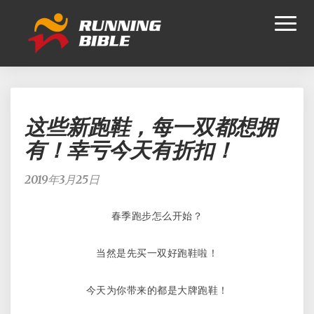
Toggl
Naviga
这
这些新跑鞋，每一双都想拥
些
新
有！幸亏今天有折扣！
跑
鞋，
2019年3月25日
每
一
春季跑步怎么开始？
双
都
想
当然是先买一双好跑鞋啦！
拥
有！
今天为你带来的都是大牌跑鞋！
幸
亏