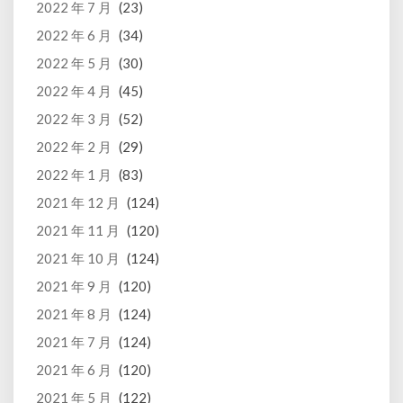
2022 年 7 月
(23)
2022 年 6 月
(34)
2022 年 5 月
(30)
2022 年 4 月
(45)
2022 年 3 月
(52)
2022 年 2 月
(29)
2022 年 1 月
(83)
2021 年 12 月
(124)
2021 年 11 月
(120)
2021 年 10 月
(124)
2021 年 9 月
(120)
2021 年 8 月
(124)
2021 年 7 月
(124)
2021 年 6 月
(120)
2021 年 5 月
(122)