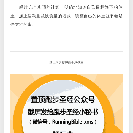
经过几个步骤的计算，明确地知道自己目标降下的体
重，加上运动量及饮食量的增减，调整自己的体重就不会是
件太难的事。
以上内容整理自全球铁三