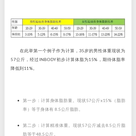
在此举第一个例子作为计算，35岁的男性体重现状为
57公斤，经过INBODY初步计算体脂为15%，期待体脂率
降低到11%。
第一步：计算身体脂肪量。现状57公斤x15%（脂肪
率）等于身体有 8.5公斤脂肪。
第二步：计算精准体重。现状57公斤减去8.5公斤脂
肪等于48.5公斤。