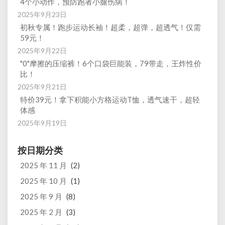
4个小动作，预防跑者小腿伤病！
2025年9月23日
初秋专属！跑步运动长袖！超柔，超弹，超透气！仅需
59元！
2025年9月22日
"0"摩擦的压缩裤！6个口袋巨能装，79带走，王炸性价
比！
2025年9月21日
特价39元！拿下积能小方格运动T恤，透气速干，超轻
体感
2025年9月19日
按日期分类
2025 年 11 月
(2)
2025 年 10 月
(1)
2025 年 9 月
(8)
2025 年 2 月
(3)