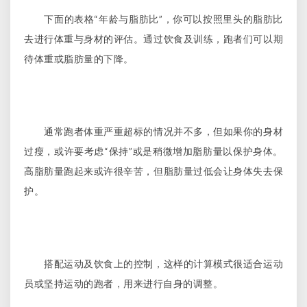
下面的表格“年龄与脂肪比”，你可以按照里头的脂肪比
去进行体重与身材的评估。通过饮食及训练，跑者们可以期
待体重或脂肪量的下降。
通常跑者体重严重超标的情况并不多，但如果你的身材
过瘦，或许要考虑“保持”或是稍微增加脂肪量以保护身体。
高脂肪量跑起来或许很辛苦，但脂肪量过低会让身体失去保
护。
搭配运动及饮食上的控制，这样的计算模式很适合运动
员或坚持运动的跑者，用来进行自身的调整。