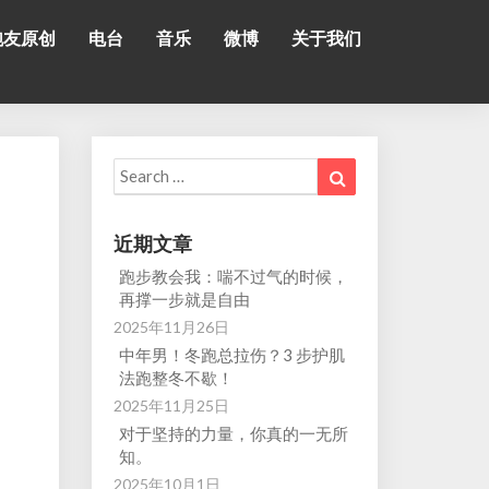
跑友原创
电台
音乐
微博
关于我们
Search
Search
for:
近期文章
跑步教会我：喘不过气的时候，
再撑一步就是自由
2025年11月26日
中年男！冬跑总拉伤？3 步护肌
法跑整冬不歇！
2025年11月25日
对于坚持的力量，你真的一无所
知。
2025年10月1日