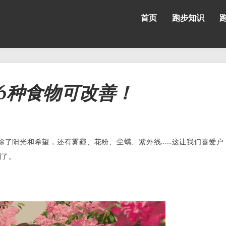
首页
跑步知识
春
6种食物可改善！
跑
易
过
敏？
吃
除了阳光和希望，还有雾霾、花粉、尘螨、紫外线……这让我们喜爱户
这
6
到了。
种
食
物
可
改
善！