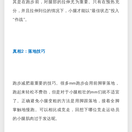
其是在跑步前，对腿部的拉伸尤为重要。只有在预热充
分，并且拉伸到位的情况下，小腿才能以“最佳状态”投入
“作战”。
2
真相
：落地技巧
mm
跑步减肥最重要的技巧。很多
跑步会用前脚掌落地，
mm
跑起来轻松不费劲，但是对于小腿粗壮的
们就不适宜
了。正确避免小腿变粗的方法是用脚跟落地，接着全脚
掌触地慢跑。可以相比成竞走，回想下哪位竞走运动员
的小腿肌肉过于发达呢。