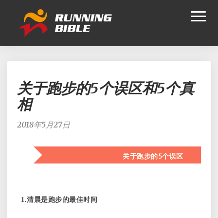
Toggl
Naviga
关
关于跑步的5个误区和5个真
于
跑
相
步
的
2018年5月27日
5
个
误
关于跑步的5个误区
区
和
5
个
1.清晨是跑步的最佳时间
真
相