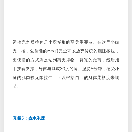
运动完之后拉伸是小腿塑形的至关重要点。在这里小编
mm
支一招，爱偷懒的
们完全可以放弃传统的翘腿按压，
更便捷的方式则是站到离支撑物一臂宽的距离，然后用
30
5
手扶着支撑，身体与其成
度的角。坚持
分钟，感受小
腿的肌肉被无限拉伸，可以根据自己的身体柔韧度来调
节。
5
真相
：热水泡腿