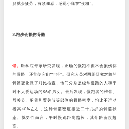
腿就会疲劳，有紧绷感，感觉小腿在“变粗”。
3.
跑步会损伤骨骼
错。
医学院专家研究发现，正确的慢跑不但不会损伤你
的骨骼，还能使它们“年轻”。研究人员对两组研究对象的
骨骼变化做了对比检查，他们分别是经常慢跑的人和平
86
时不太爱运动的
名男女。最后发现，慢跑者的椎骨、
股关节、腿骨和臂关节等部位的骨骼密度，均比不运动
40%
者高
左右，这种骨骼密度接近二十几岁的骨骼状
态。就男性而言，平时慢跑距离越长，其骨骼密度越
高。